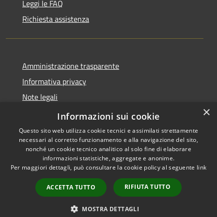
Leggi le FAQ
Richiesta assistenza
Amministrazione trasparente
Informativa privacy
Note legali
×
Dichiarazione di accessibilità
Informazioni sui cookie
Questo sito web utilizza cookie tecnici e assimilati strettamente
necessari al corretto funzionamento e alla navigazione del sito,
nonché un cookie tecnico analitico al solo fine di elaborare
informazioni statistiche, aggregate e anonime.
RSS
Copyright © 2026 • Comune di
Per maggiori dettagli, può consultare la cookie policy al seguente
link
Accessibilità
Moscufo • Powered by
Privacy
Municipium
Accesso
•
RIFIUTA TUTTO
ACCETTA TUTTO
Cookie
redazione
Mappa del sito
MOSTRA DETTAGLI