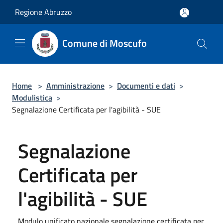
Salta al contenuto principale
Regione Abruzzo
Comune di Moscufo
Home
>
Amministrazione
>
Documenti e dati
>
Modulistica
>
Segnalazione Certificata per l'agibilità - SUE
Segnalazione
Certificata per
l'agibilità - SUE
Modulo unificato nazionale segnalazione certificata per