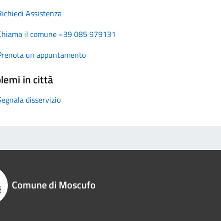
Richiedi Assistenza
Chiama il comune +39 085 979131
Prenota un appuntamento
lemi in città
Segnala disservizio
Comune di Moscufo