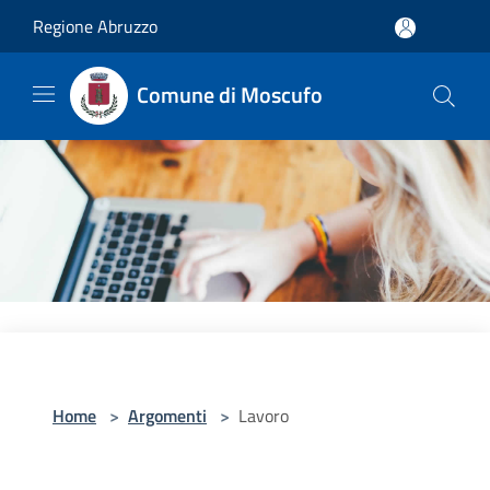
Salta al contenuto principale
Regione Abruzzo
Comune di Moscufo
Home
>
Argomenti
>
Lavoro