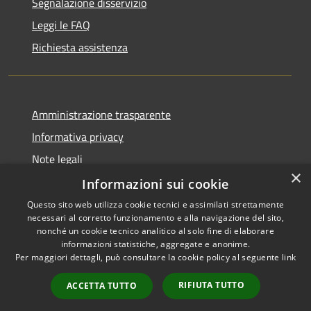
Segnalazione disservizio
Leggi le FAQ
Richiesta assistenza
Amministrazione trasparente
Informativa privacy
Note legali
×
Dichiarazione di accessibilità
Informazioni sui cookie
Questo sito web utilizza cookie tecnici e assimilati strettamente
necessari al corretto funzionamento e alla navigazione del sito,
nonché un cookie tecnico analitico al solo fine di elaborare
informazioni statistiche, aggregate e anonime.
RSS
Copyright © 2026 • Comune di
Per maggiori dettagli, può consultare la cookie policy al seguente
link
Accessibilità
Moscufo • Powered by
Privacy
Municipium
Accesso
•
RIFIUTA TUTTO
ACCETTA TUTTO
Cookie
redazione